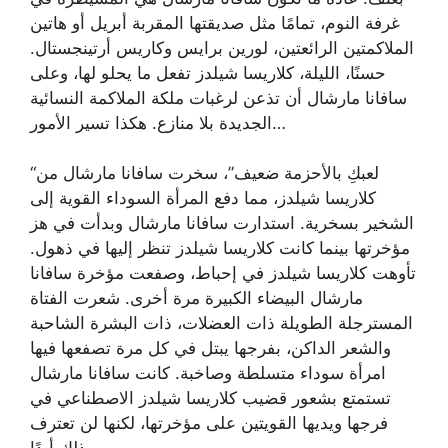
غرفة النوم، تمامًا مثل صديقتها المقربة أبريل أو هاتين
الملاكمتين الرائعتين، لورين برايس وكاريس أرتينجستال.
حسنًا، الليلة، كلاريسا شيلدز تفعل ما يحلو لها، وعلى
سافانا مارشال أن تذعن لرغبات ملكة الملاكمة النسائية
الجديدة بلا منازع. هكذا تسير الأمور…
“لعبكِ بالأحزمة ضعيف”، سخرت سافانا مارشال من
كلاريسا شيلدز، مما دفع المرأة السوداء القوية إلى
الشخير بسخرية. استدارت سافانا مارشال وبدأت في هز
مؤخرتها بينما كانت كلاريسا شيلدز تنظر إليها في ذهول.
تأوهت كلاريسا شيلدز في إحباط، وصفعت مؤخرة سافانا
مارشال البيضاء الكبيرة مرة أخرى. شعرت الفتاة
المسترجلة الطويلة ذات العضلات، ذات البشرة الشاحبة
والشعر الداكن، بفرجها يبتل في كل مرة تصفعها فيها
امرأة سوداء متسلطة وصاخبة. كانت سافانا مارشال
تستمتع بشعور قضيب كلاريسا شيلدز الاصطناعي في
فرجها ويديها القويتين على مؤخرتها، لكنها لن تعترف