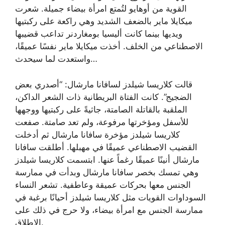
القوية من أوهايو لتُمتع امرأة بيضاء جميلة. شعرت
ميكايلا ماير بالضعف الشديد وهي راكعة على ركبتيها
ويديها بينما كانت أليسيا بومغاردنر تداعب قضيبها
الاصطناعي من الخلف. أخذت ميكايلا ماير نفسًا عميقًا،
واستعدت لما سيحدث…
قالت كلاريسا شيلدز لسافانا مارشال: “أصدري بعض
الضجيج”. كانت الفتاة البريطانية ذات الشعر الداكن،
الملقبة بالقاتلة الصامتة، جاثيةً على ركبتيها ووجهها
للأسفل ومؤخرتها مرفوعة، ولم تعد صامتة. صفعت
كلاريسا شيلدز مؤخرة سافانا مارشال ثم أدخلت
القضيب الاصطناعي عميقًا في مهبلها. أطلقت سافانا
مارشال أنينًا عميقًا رغماً عنها. ابتسمت كلاريسا شيلدز
وهي تمسك بخصر سافانا مارشال وبدأت في ممارسة
الجنس معها بحركات عميقة وعاطفية. تشعر النساء
السوداوات القويات مثل كلاريسا شيلدز أحيانًا برغبة في
ممارسة الجنس مع امرأة بيضاء، ولا حرج في ذلك على
الإطلاق.