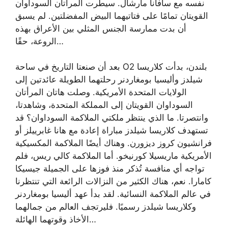
نفسه مع سافانا مارشال. سيطرت المرأتان السوداوان
القويتان تمامًا على فتاتيهما البيض المفضلتين. لم يسبق
أن بدت ممارسة الجنس المثلي بين الأعراق بهذه
الروعة، حقًا…
بعد أن صنعتا التاريخ في ساحة O2 بلندن، بدأت كلاريسا
شيلدز وأليسيا بومغاردنر رحلتهما الطويلة عائدتين إلى
الولايات المتحدة الأمريكية. وصلت هاتان المرأتان
السوداوان القويتان إلى المملكة المتحدة، وشاهدتا،
وانتصرتا. ما الذي ينتظر ملكتي الملاكمة السوداوان؟ قد
تستهدف كلاريسا شيلدز مباراة إعادة مع هانا غابرييلز أو
فرانشيون كروز ديزورن. وهناك أيضًا الملاكمة المكسيكية
الأمريكية ماريسيلا كورنيخو. أما الملاكمة كالي ريس، فلم
تواجه أي منافسة تُذكر منذ فوزها على الجميلة جيسيكا
كامارا. نعم، هناك الكثير من النزالات الرائعة التي تنتظرنا
في عالم الملاكمة النسائية. لقد بدأ عهد أليسيا بومغاردنر
وكلاريسا شيلدز رسميًا. فليرتجف العالم من جمالهما
الأخاذ وقوتهما الهائلة…