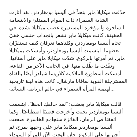
حدّقت ميكايلا ماير بتحدٍّ في أليسيا بومغاردنر. لقد أثارت
الشابة السمراء ذات القوام الممتلئ والابتسامة
الساحرة والمؤخرة المستديرة غضب ميكايلا بشدة. في
الحقيقة، كانت ميكايلا ماير تشعر بانجذاب جنسي خفيّ
تجاه أليسيا بومغاردنر، وكلتاهما تعرفان كيف تستفزّان
بعضهما. ابتسمت أليسيا بومغاردنر، وأمسكت بميكايلا
ماير، ثم أمرتها بالركوع. شدّت ميكايلا ماير على أسنانها،
ونفّذت ما طُلب منها. في الجانب الآخر من القاعة،
أمسكت أسطورة الملاكمة كلاريسا شيلدز أيضًا بالفتاة
المسترجلة القوية سافانا مارشال. كانت هذه ليلة تاريخية
لهيمنة المرأة السمراء في عالم الرياضة النسائية…
قالت ميكايلا ماير بغضب: “لقد حالفكِ الحظ”. ابتسمت
أليسيا بومغاردنر بخبث وأخرجت قضيبًا اصطناعيًا. وكما
اتفقتا في الرهان، الفائزة ستجامع الخاسرة. صفعت
أليسيا بومغاردنر ميكايلا ماير على وجهها بمرح، ثم
أجبرتها على الركوع. حان الوقت الآن للمرأة السوداء