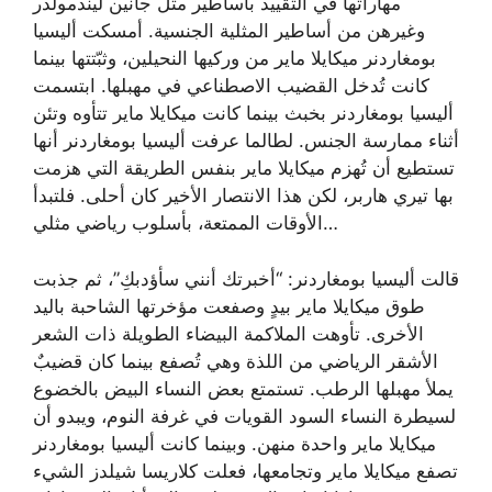
مهاراتها في التقييد بأساطير مثل جانين ليندمولدر
وغيرهن من أساطير المثلية الجنسية. أمسكت أليسيا
بومغاردنر ميكايلا ماير من وركيها النحيلين، وثبّتتها بينما
كانت تُدخل القضيب الاصطناعي في مهبلها. ابتسمت
أليسيا بومغاردنر بخبث بينما كانت ميكايلا ماير تتأوه وتئن
أثناء ممارسة الجنس. لطالما عرفت أليسيا بومغاردنر أنها
تستطيع أن تُهزم ميكايلا ماير بنفس الطريقة التي هزمت
بها تيري هاربر، لكن هذا الانتصار الأخير كان أحلى. فلتبدأ
الأوقات الممتعة، بأسلوب رياضي مثلي…
قالت أليسيا بومغاردنر: “أخبرتك أنني سأؤدبكِ”، ثم جذبت
طوق ميكايلا ماير بيدٍ وصفعت مؤخرتها الشاحبة باليد
الأخرى. تأوهت الملاكمة البيضاء الطويلة ذات الشعر
الأشقر الرياضي من اللذة وهي تُصفع بينما كان قضيبٌ
يملأ مهبلها الرطب. تستمتع بعض النساء البيض بالخضوع
لسيطرة النساء السود القويات في غرفة النوم، ويبدو أن
ميكايلا ماير واحدة منهن. وبينما كانت أليسيا بومغاردنر
تصفع ميكايلا ماير وتجامعها، فعلت كلاريسا شيلدز الشيء