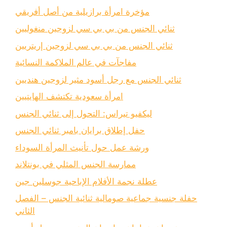
مؤخرة امرأة برازيلية من أصل أفريقي
ثنائي الجنس من بي بي سي لزوجين منغوليين
ثنائي الجنس من بي بي سي لزوجين إريتريين
مفاجآت في عالم الملاكمة النسائية
ثنائي الجنس مع رجل أسود مثير لزوجين هنديين
امرأة سعودية تكتشف الهايتيين
ليكفيو تيراس: التحول إلى ثنائي الجنس
حفل إطلاق برايان بامبر ثنائي الجنس
ورشة عمل حول تأنيث المرأة السوداء
ممارسة الجنس المثلي في بونتلاند
عطلة نجمة الأفلام الإباحية جوسلين جين
حفلة جنسية جماعية صومالية ثنائية الجنس – الفصل
الثاني