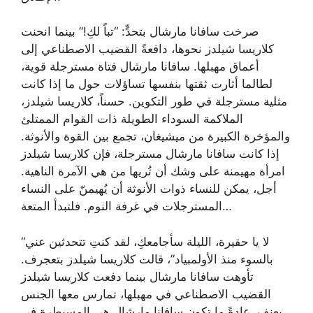
صرخت سافانا مارشال بتحدٍّ: “تباً لكِ!” بينما انحنت
كلاريسا شيلدز نحوها، دافعةً القضيب الاصطناعي إلى
أعماق مهبلها. سافانا مارشال فتاة مسترجلة قوية،
لطالما أثارت ثقتها بنفسها تساؤلات حول ما إذا كانت
مثلية مسترجلة في طور التكوين. حسناً، كلاريسا شيلدز،
الملاكمة السوداء الطويلة ذات القوام الممتلئ
والمؤخرة الكبيرة من ميشيغان، تجمع بين القوة والأنوثة.
إذا كانت سافانا مارشال مسترجلة، فإن كلاريسا شيلدز
امرأة مهيمنة على وشك أن تُريها من هي الآمرة الناهية.
أجل، يمكن للنساء ذوات الأنوثة أن يُهيمنّ على النساء
المسترجلات في غرفة النوم. فلتبدأ المتعة…
“لا يا حقيرة، الليلة سأجامعكِ، لقد كنتِ تتحدثين عني
بالسوء منذ الأولمبياد”، قالت كلاريسا شيلدز بتعجرف.
تأوهت سافانا مارشال بينما دفعت كلاريسا شيلدز
القضيب الاصطناعي في مهبلها، تمارس معها الجنس
بعنف. عادةً ما تكون سافانا مارشال هي المسيطرة في