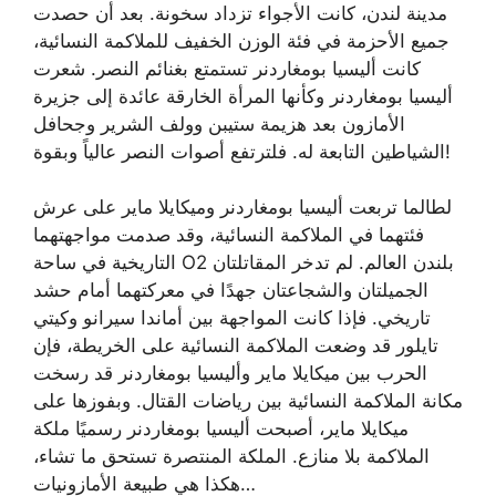
مدينة لندن، كانت الأجواء تزداد سخونة. بعد أن حصدت
جميع الأحزمة في فئة الوزن الخفيف للملاكمة النسائية،
كانت أليسيا بومغاردنر تستمتع بغنائم النصر. شعرت
أليسيا بومغاردنر وكأنها المرأة الخارقة عائدة إلى جزيرة
الأمازون بعد هزيمة ستيبن وولف الشرير وجحافل
الشياطين التابعة له. فلترتفع أصوات النصر عالياً وبقوة!
لطالما تربعت أليسيا بومغاردنر وميكايلا ماير على عرش
فئتهما في الملاكمة النسائية، وقد صدمت مواجهتهما
التاريخية في ساحة O2 بلندن العالم. لم تدخر المقاتلتان
الجميلتان والشجاعتان جهدًا في معركتهما أمام حشد
تاريخي. فإذا كانت المواجهة بين أماندا سيرانو وكيتي
تايلور قد وضعت الملاكمة النسائية على الخريطة، فإن
الحرب بين ميكايلا ماير وأليسيا بومغاردنر قد رسخت
مكانة الملاكمة النسائية بين رياضات القتال. وبفوزها على
ميكايلا ماير، أصبحت أليسيا بومغاردنر رسميًا ملكة
الملاكمة بلا منازع. الملكة المنتصرة تستحق ما تشاء،
هكذا هي طبيعة الأمازونيات…