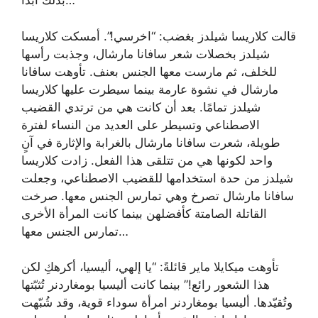
بذلك أبدًا…
قالت كلاريسا شيلدز بغضب: “اخرسي!”. أمسكت كلاريسا
شيلدز بخصلات شعر سافانا مارشال، وجذبت رأسها
للخلف، ثم مارست معها الجنس بعنف. تأوهت سافانا
مارشال في نشوة عارمة بينما سيطرت عليها كلاريسا
شيلدز تمامًا. بعد أن كانت هي من ترتدي القضيب
الاصطناعي وتسيطر على العديد من النساء لفترة
طويلة، شعرت سافانا مارشال بالغرابة والإثارة في آنٍ
واحد لكونها هي من تتلقى هذا الفعل. زادت كلاريسا
شيلدز من حدة استخدامها للقضيب الاصطناعي، وجعلت
سافانا مارشال تصرخ وهي تمارس الجنس معها. صرخت
القاتلة الصامتة كأفضلهن بينما كانت المرأة الأخرى
تمارس الجنس معها…
تأوهت ميكايلا ماير قائلةً: “يا إلهي، أليسيا، أكرهكِ لكن
هذا الشعور رائع!” بينما كانت أليسيا بومغاردنر تُثبّتها
وتُقيّدها. أليسيا بومغاردنر امرأة سوداء قوية، وقد شُبّهت