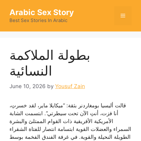
Skip
Arabic Sex Story
to
Menu
content
Best Sex Stories In Arabic
بطولة الملاكمة
النسائية
June 10, 2026
by
Yousuf Zain
قالت أليسيا بومغاردنر بثقة: “ميكايلا ماير، لقد خسرتِ،
أنا فزت، أنتِ الآن تحت سيطرتي”. ابتسمت الشابة
الأمريكية الأفريقية ذات القوام الممتلئ والبشرة
السمراء والعضلات القوية ابتسامة انتصار للفتاة الشقراء
الطويلة النحيلة والقوية. في غرفة الفندق الفخمة بوسط