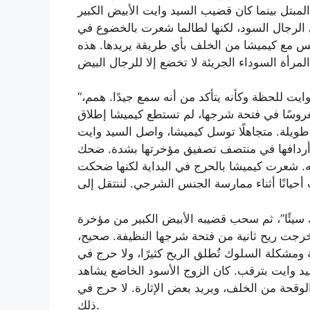
لمبتل بينما كان قضيب السيد وايت الأبيض الكبير
الرجال السود، لكنها لطالما شعرت بالخضوع في
س مع كيميشا من الخلف بأي طريقة يريدها. هذه
“سيدي، أريد أن أُطلق ريحًا”، تذمّرت كيميشا، فتوقف السيد وايت للحظة وكأنه يتأكد من أنه سمع جيدًا. همم،
غروسًا في فتحة شرجها، لم تستطع كيميشا إطلاق
ة طويلة. متجاهلًا توسل كيميشا، واصل السيد وايت
 أردافها في منتصف تصفيق مؤخرتها بشدة. ضحك
ه. شعرت كيميشا بالحرج في البداية لكنها ضحكت
 سيئًا”، ثم سحب قضيبه الأبيض الكبير من مؤخرة
خرجت ريح ثانية من فتحة شرجها النظيفة. صحيح،
 ومشكلة السلوك تُطلق الريح كثيرًا، ولا حرج في
سيد وايت بترقب. كان الزوج الأسود الخاضع يشاهد
وقحة من الخلف، ويريد بعض الإثارة. لا حرج في
ذلك.