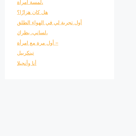
لمسة امرأة،
هل كان هزازًا؟
أول تجربة لي في الهواء الطلق
لساني، بظركِ،
أول مرة مع امرأة –
تينكربيل
أنا وأنجيلا