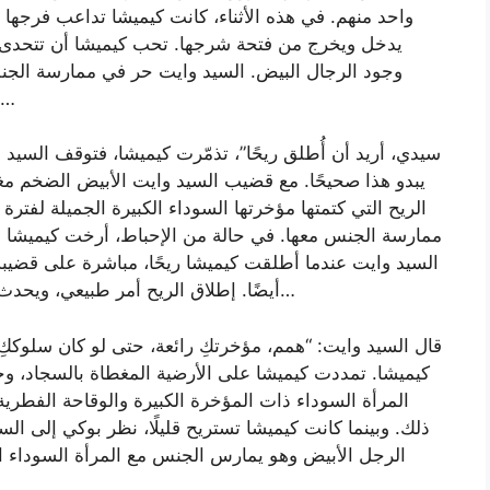
واحد منهم. في هذه الأثناء، كانت كيميشا تداعب فرجها ا
يدخل ويخرج من فتحة شرجها. تحب كيميشا أن تتحدى 
وجود الرجال البيض. السيد وايت حر في ممارسة الجن
المرأة السوداء الجريئة لا تخضع إلا للرجال البيض…
يبدو هذا صحيحًا. مع قضيب السيد وايت الأبيض الضخم م
الريح التي كتمتها مؤخرتها السوداء الكبيرة الجميلة لفتر
ممارسة الجنس معها. في حالة من الإحباط، أرخت كيميشا
السيد وايت عندما أطلقت كيميشا ريحًا، مباشرة على قضيب
أيضًا. إطلاق الريح أمر طبيعي، ويحدث أحيانًا أثناء ممارسة الجنس الشرجي. لننتقل إلى…
قال السيد وايت: “همم، مؤخرتكِ رائعة، حتى لو كان سلوككِ
كيميشا. تمددت كيميشا على الأرضية المغطاة بالسجاد، و
المرأة السوداء ذات المؤخرة الكبيرة والوقاحة الفطرية
ذلك. وبينما كانت كيميشا تستريح قليلًا، نظر بوكي إلى ال
الرجل الأبيض وهو يمارس الجنس مع المرأة السوداء ال