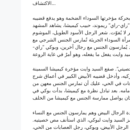
الاكتشاف…
 بحركة مؤخرتها السوداء الضخمة وهو يدفع قضيبه
“راي-راي” ريموند، حبيب كيميشا، يشاهد المشهد
ر لا يُفوّت. شعر الرجل الأسود الطويل، الموشوم
لمرأة السوداء الجريئة تُمارس الجنس الشرجي مع
د يُمارسون الجنس مع رجال آخرين، وبوكي “راي-
 خصيتي”. صفع السيد وايت مؤخرة كيميشا السمينة
ركيه، وأدخل قضيبه الأبيض الكبير في أعماق شرج
وقحات في الحي، عليك أن تمارس الجنس معهن من
مامه. بعد تبادل نظرة مع كيميشا، بدأت بوكي في
دة الرجال البيض وهم يمارسون الجنس مع النساء
مز السيد وايت لبوكي، الذي استأنف مص خصيتيه.
الرجل الأبيض، وبوكي، رجل العصابات من الحي،