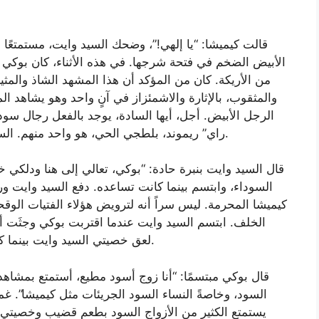
قالت كيميشا: “يا إلهي!”، وضحك السيد وايت، مستمتعًا
الأبيض الضخم في فتحة شرجها. في هذه الأثناء، كان بوكي 
من الأريكة. كان من المؤكد أن هذا المشهد الشاذ والمثي
والمثقوب، بالإثارة والاشمئزاز في آنٍ واحد وهو يشاهد ا
الرجل الأبيض. أجل، أيها السادة، يوجد بالفعل رجال سو
راي” ريموند، بلطجي الحي، هو واحد منهم. السيد وايت يفعل ما يفعله، وهو أمرٌ في غاية الروعة.
قال السيد وايت بنبرة حادة: “بوكي، تعالي إلى هنا ودلكي
السوداء، وابتسم بينما كانت تساعده. دفع السيد وايت و
كيميشا المحرمة. ليس سراً أنه لترويض هؤلاء الفتيات ال
الخلف. ابتسم السيد وايت عندما اقتربت بوكي وجثَت أ
لعق خصيتي السيد وايت بينما كان يواصل ممارسة الجنس مع كيميشا من الخلف.
قال بوكي مبتسمًا: “أنا زوج أسود مطيع، أستمتع بمشاه
السود، وخاصةً النساء السود الجريئات مثل كيميشا”. غ
يستمتع الكثير من الأزواج السود بطعم قضيب وخصيتي 