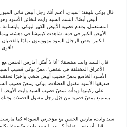
قال بوكي بلهفة: “سيدي، أعلم أنك رجل أبيض ثنائي الميول 
أبيض أيضًا”. ابتسم السيد وايت للخائن الأسود وهو
المستعمل، وقدم قضيبه الأبيض الكبير لبوكي. بابتسام
الأبيض الكبير في فمه. شاهدت كيميشا في دهشة، بينما
الكبير. بعض الرجال السود مهووسون تمامًا بالقضبان ال
أقوى مجرم في الحي، هو واحد منهم. يا له من أمر رائع!
قال السيد وايت مبتسمًا: “أنا لا أُميّز، أمارس الجنس مع
الأعراق المختلفة هي شغفي”. مصّ بوكي قضيب السيد
الأسود الخاضع بمصّ قضيب أبيض ضخم، وأخيرًا تحققت 
صديقها الأسود مفتول العضلات، بوكي، يمصّ قضيب السيد 
على ركبتيها وبدأت تمصّ قضيب السيد وايت الأبيض ا
يستمتع بمصّ قضيبه من قِبَل رجل مفتول العضلات وفتاة و
قبل أن يقول. تفاجأ كل من السيد وايت وكيميشا بكل