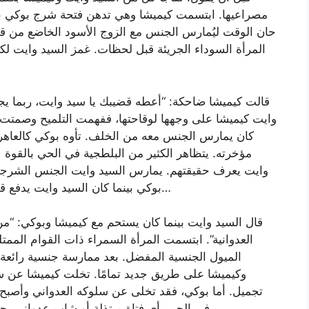
مصراعيها. ابتسمت كيميشا وهي تدهن فتحة شرج بوكي بالكري
حان الوقت ليُمارس الجنس مع الزوج الأسود الخاضع من 
المرأة السوداء الجريئة قبل لحظات. غمز السيد وايت ل
قالت كيميشا ضاحكة: “أعطه قضيبك يا سيد وايت، ربما 
وايت كيميشا على وجهها لوقاحتها، ففهمت التلميح وصمتت
كان يمارس الجنس معه من الخلف. تأوه بوكي كالعاهرة 
مؤخرته. يتظاهر الكثير من البلطجية في الحي بالقوة 
وايت يعرف حقيقتهم. يمارس السيد وايت الجنس الشرجي مع
بوكي بينما كان السيد وايت يدفع قضيبه في مؤخرته. استمر هذا حتى استسلم بوكي…
قال السيد وايت بينما كان يستحم مع كيميشا وبوكي: “من ا
العدوانية”. ابتسمت المرأة السمراء ذات القوام الممت
الميول الجنسية المفضل. بعد ممارسة جنسية رائعة،
وكيميشا على طريق جديد تمامًا. تخلت كيميشا عن س
تجميل. أما بوكي، فقد تخلى عن سلوكه العدواني وأصبح ح
في الحي. أي فتاة مبتذلة أو شاب عدواني بحاجة إلى تعديل سلوكه، عليه الاتصال بالسيد وايت…