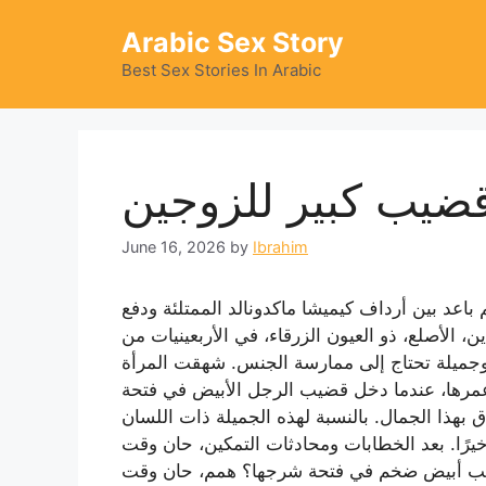
Skip
Arabic Sex Story
to
content
Best Sex Stories In Arabic
قضيب كبير للزوجين
June 16, 2026
by
Ibrahim
 باعد بين أرداف كيميشا ماكدونالد الممتلئة ودفع
 الأصلع، ذو العيون الزرقاء، في الأربعينيات من
 وجميلة تحتاج إلى ممارسة الجنس. شهقت المرأة
 عمرها، عندما دخل قضيب الرجل الأبيض في فتحة
 بهذا الجمال. بالنسبة لهذه الجميلة ذات اللسان
رًا. بعد الخطابات ومحادثات التمكين، حان وقت
يب أبيض ضخم في فتحة شرجها؟ همم، حان وقت