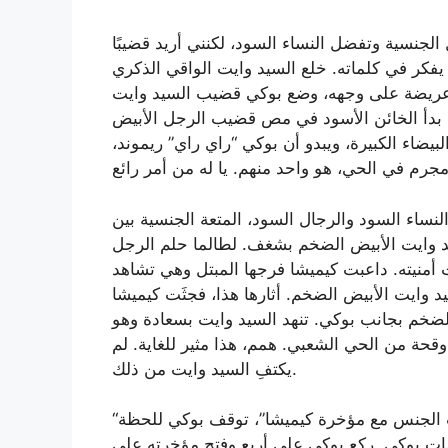
الجنسية وتفضل النساء السود، لكنني أريد قضيبًا
 يفكر في كلماته. خلع السيد وايت الواقي الذكري
ة عريضة على وجهه، وضع بوكي قضيب السيد وايت
 بدأ الخائن الأسود في مص قضيب الرجل الأبيض
بيضاء الكبيرة، ويبدو أن بوكي “راي راي” ريموند،
 النساء السود والرجال السود، المتعة الجنسية بين
 وايت الأبيض الضخم بشغف. لطالما حلم الرجل
أمنيته. داعبت كيميشا فرجها المبتل وهي تشاهد
وايت الأبيض الضخم. أثارها هذا، فجثَت كيميشا
لضخم بجانب بوكي. تنهد السيد وايت بسعادة وهو
قحة من الحي الشعبي. همم، هذا مثير للغاية. لم
يكتفِ السيد وايت من ذلك.
“سيد وايت، مارس الجنس مع مؤخرتي السوداء كما مارست الجنس مع مؤخرة كيميشا”، توقف بوكي للحظة
مات بوكي. ركع بوكي على أربع وفتح مؤخرته على