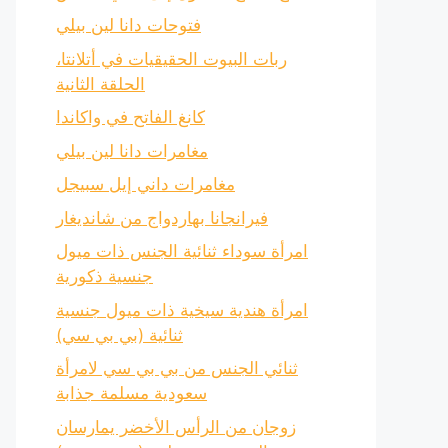
فتوحات دانا لين بيلي
ربات البيوت الحقيقيات في أتلانتا،
الحلقة الثانية
كانغ الفاتح في واكاندا
مغامرات دانا لين بيلي
مغامرات داني إيل سبيجل
فيرانجانا بهاردواج من شانديغار
امرأة سوداء ثنائية الجنس ذات ميول
جنسية ذكورية
امرأة هندية سيخية ذات ميول جنسية
ثنائية (بي بي سي)
ثنائي الجنس من بي بي سي لامرأة
سعودية مسلمة جذابة
زوجان من الرأس الأخضر يمارسان