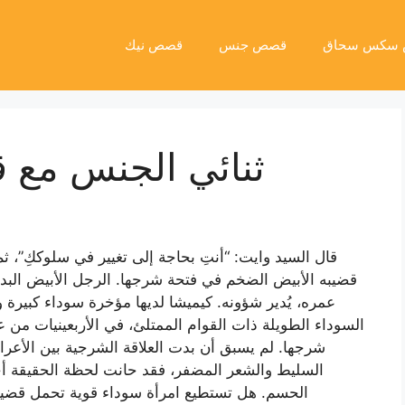
سكس سحاق
قصص جنس
قصص نيك
ثنائي الجنس مع 
قال السيد وايت: “أنتِ بحاجة إلى تغيير في سلوككِ”، ثم
قضيبه الأبيض الضخم في فتحة شرجها. الرجل الأبيض البدين،
عمره، يُدير شؤونه. كيميشا لديها مؤخرة سوداء كبيرة
السوداء الطويلة ذات القوام الممتلئ، في الأربعينيات من
شرجها. لم يسبق أن بدت العلاقة الشرجية بين الأعراق
السليط والشعر المضفر، فقد حانت لحظة الحقيقة أخي
الحسم. هل تستطيع امرأة سوداء قوية تحمل قض