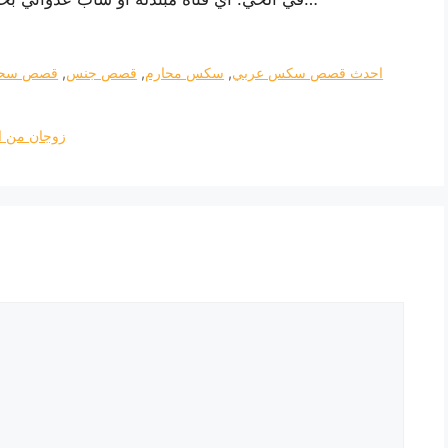
احدث قصص سكس عربي
,
سكس محارم
,
قصص جنس
,
قصص سحا
زوجان من ا