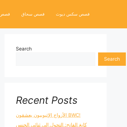
قصص سكس ديوث
قصص سحاق
قصص 
Search
Search
Recent Posts
الأزواج الإثيوبيون يعشقون BWC!
كانغ الفاتح: التحول إلى ثنائي الجنس