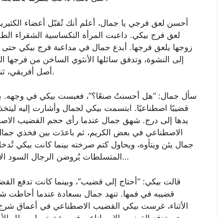
لعق فرج بيكي. داعبت المرأة التكساسية الشقراء الطوي
زوجها يلعق فرجها. أبدع جمال في مداعبة فرج بيكي حتى
إلى النشوة، وتدفق سائلها الأنثوي الساخن من فرجها ا
أصل أفريقي، ثنائي الميول الجنسية، سائل فرجها الأبيض بشراهة.
سأل جمال: “هل أحسنتُ صنعًا؟”، فعبست بيكي في وجهه. بدل
قضيبًا اصطناعيًا. ابتسمت بيكي لجمال وأشارت إليه ليت
يدها إلى درج. شهق جمال عندما رأى حجم القضيب الاص
الاصطناعي في بعض الكريم، ثم باعدَت بين فخذي جما
جمال يئن ويتأوه، ويحاول كتم صرخته بينما كانت بيكي تُد
المتسلطات يُروضن الرجال السود الأقوياء، وهذا مثير ومُقزز في آنٍ واحد. اسأل جمال…
قالت بيكي: “أحتاج إلى قضيب”، وبينما كانت تدفع ا
قضيبه في فمها. تنهد جمال بسعادة عندما أحاطت شفتا
الأثناء، غرست بيكي القضيب الاصطناعي في أعماق شرج
وهي تدفع القضيب الاصطناعي في مؤخرته. لم يطل الأ