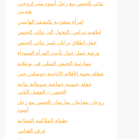
ثنائي الجنس مع رجل أسود مثير لزوجين
هنديين
امرأة سعودية تكتشف الهايتيين
ليكفيو تيراس: التحول إلى ثنائي الجنس
حفل إطلاق برايان بامبر ثنائي الجنس
ورشة عمل حول تأنيث المرأة السوداء
ممارسة الجنس المثلي في بونتلاند
عطلة نجمة الأفلام الإباحية جوسلين جين
حفلة جنسية جماعية صومالية ثنائية
الجنس – الفصل الثاني
زوجان بنجابيان يمارسان الجنس مع رجل
أسود
بطولة الملاكمة النسائية
غرف القياس