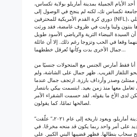
د الأيام الجميلة بمدينة أماريلو بولاية تكساس،
جامعة تكساس تك، لكنه لم ينجح في الوصول إلى
دوري كرة القدم الأمريكية للمحترفين (NFL)، وانتهى به المطاف مديرًا للأمن في مركز التسوق المحلي
اها بنتون ولينا وايت في ظروف غامضة، فقد ورثت
 65 مليون دولار. لم يبدُ أن السيدة البيضاء الثرية والرياضي الأسود طويل
ما وقعا في الحب وتزوجا رغم ذلك. إلا أن عائلة
جمال الأخرى بدت وكأنها تُعرقل خططهما…
 أنا فقط أمارس الجنس مع المتحولات جنسيًا من
حو التلفاز القريب. ظهر جمال على الشاشة، ولم
ام ممتلئ وصدر وأرداف بارزة. ارتجف جمال عندما
تعامل معها منذ زمن بعيد. ابتسمت بيكي بانتصار
كن لدى الأخ ما يقوله. لقد حسمت الشقراء الأمر
لصالحها تمامًا، كما يقولون.
“همم، الشريط من قسم الأمن في فندق لانسبري بوسط مدينة أماريلو، ويعود تاريخه إلى عام ٢٠٢١،” علّقت
يد على أمر واحد ربما يكون قد منحه مخرجًا. في
 سحاب بنطالها. فظهر قضيبها البني الكبير. على