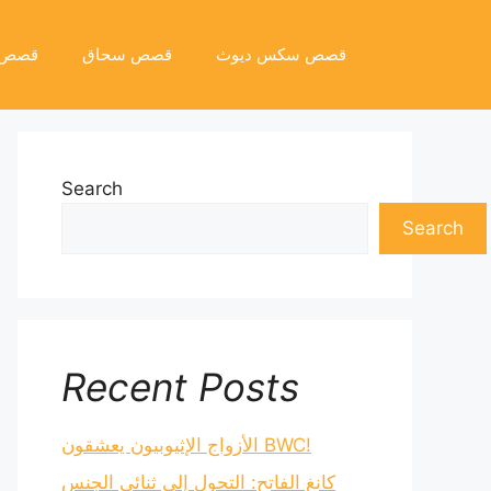
قصص سكس ديوث
قصص سحاق
قصص 
Search
Search
Recent Posts
الأزواج الإثيوبيون يعشقون BWC!
كانغ الفاتح: التحول إلى ثنائي الجنس