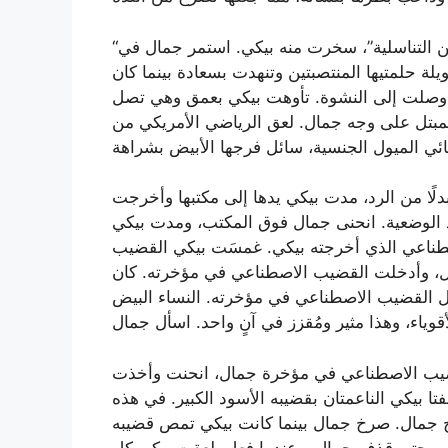
“أحسن لعق فرجي يا جمال، أعلم أنك تُقبّل أعضاء الكثيرين التناسلية”، سخرت منه بيكي. استمر جمال في
لة حلمتيها المنتصبتين وتنهدت بسعادة بينما كان
 وصلت إلى النشوة. تأوهت بيكي بعمق وهي تصل
لمبتل على وجه جمال. لعق الرياضي الأمريكي من
ًا من الرد، مدت بيكي يدها إلى مكتبها وأخرجت
خذ الوضعية. انحنى جمال فوق المكتب، ومدت بيكي
طناعي الذي أخرجته بيكي. غمسَت بيكي القضيب
ل، وأدخلت القضيب الاصطناعي في مؤخرته. كان
خل القضيب الاصطناعي في مؤخرته. النساء البيض
لقضيب الاصطناعي في مؤخرة جمال، انحنت وأخذت
 بيكي الناعمتان بقضيبه الأسود الكبير. في هذه
 جمال. صرخ جمال بينما كانت بيكي تمص قضيبه
مر حتى قذف جمال، وعندما فعل، لعقت بيكي كل