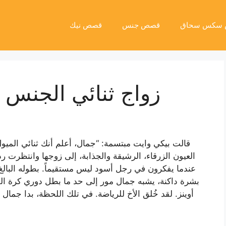
سكس سحاق
قصص جنس
قصص نيك
زواج ثنائي الجنس 
قالت بيكي وايت مبتسمة: “جمال، أعلم أنك ثنائي الميول
العيون الزرقاء، الرشيقة والجذابة، إلى زوجها وانتظرت ر
عندما يفكرون في رجل أسود ليس مستقيماً. بطوله البا
بشرة داكنة، يشبه جمال مور إلى حد ما بطل دوري كرة القد
أوينز. لقد خُلق الأخ للرياضة. في تلك اللحظة، بدا جمال 