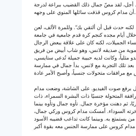
جل، لقد مصّ جمال ذلك القضيب ببراعة لدرجة
أن مدام كروس قذفت سائلها المنوي على وجهه.
لكنه حدث قبل أن ألتقي بك”. وللمرة الألف، لعن
 خلال أيام مجده كنجم كرة قدم جامعية في جامعة
اء الجميلات، لكنه كان على علاقة ببعض الرجال
فموية من صديقه لانس، وهو شاب أبيض من فريق
و مثلياً، وكانت لديه حبيبة جميلة تُدعى ستايسي،
بعد تلك التجربة مع لانس، بدأ جمال في ممارسة
ال برفع صوت الفيديو. على الشاشة، وضعت مدام
ة المتحولة جنسيًا ذات البشرة السمراء، ذات
ريًا، ثم دهنت مؤخرة جمال. تأوه جمال وتأوه بينما
ؤخرته السوداء. أمسكت مدام كروس وركي جمال،
ن يستمتع به. وبينما كانت تداعب قضيبه الأسود