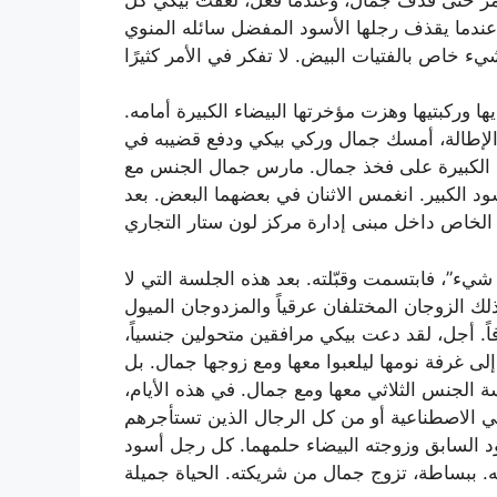
 عندما يقذف رجلها الأسود المفضل سائله المنوي
 وركبتيها وهزت مؤخرتها البيضاء الكبيرة أمامه.
الإطالة، أمسك جمال وركي بيكي ودفع قضيبه في
اء الكبيرة على فخذ جمال. مارس جمال الجنس مع
سود الكبير. انغمس الاثنان في بعضهما البعض. بعد
 شيء”، فابتسمت وقبّلته. بعد هذه الجلسة التي لا
ك الزوجان المختلفان عرقياً والمزدوجان الميول
اً. أجل، لقد دعت بيكي مرافقين متحولين جنسياً،
إلى غرفة نومها ليلعبوا معها ومع زوجها جمال. بل
الجنس الثلاثي معها ومع جمال. في هذه الأيام،
 الاصطناعية أو من كل الرجال الذين تستأجرهم
د السابق وزوجته البيضاء حلمهما. كل رجل أسود