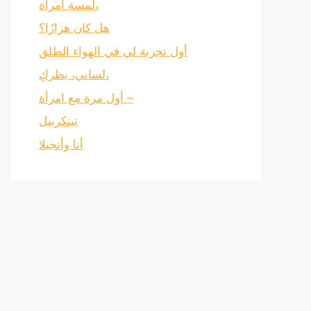
لمسة امرأة،
هل كان هزازًا؟
أول تجربة لي في الهواء الطلق
لساني، بظركِ،
أول مرة مع امرأة –
تينكربيل
أنا وأنجيلا