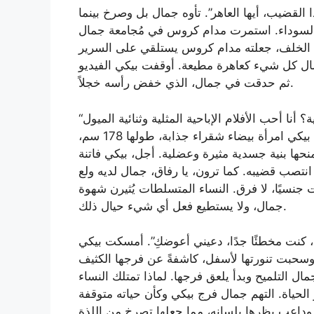
لقضيب، أيها العاهر”. تأوه جمال بل وصرخ بينما
 السوداء. استمرت مدام كروس في مُجامعة جمال
 الخلف، جعلته مدام كروس يستلقي على السرير
ل كل شيء كعاهرة مطيعة. أوقفت بيكي الفيديو
ثم حدقت في جمال، الذي خفض رأسه خجلاً.
“جمال، لماذا لم تخبرني ببساطة أنك ثنائي الميول الجنسية؟ أنا أحب الأفلام الإباحية المثلية وثنائية الميول
الجنسية”، صاحت بيكي. نظر جمال إلى بيكي وابتلع ريقه. بيكي امرأة بيضاء شقراء جذابة، طولها 178 سم،
حها بنية جسدية مثيرة وعضلية. أجل، بيكي فاتنة
تصب قضيبه. كما ترون، يا رفاق، جمال لديه ولع
 جنسيًا، لا فرق. النساء المتسلطات يُثيرن شهوة
جمال، ولا يستطيع فعل أي شيء حيال ذلك.
ا، كنت مخطئًا جدًا، دعيني أعوضكِ”. أمسكت بيكي
وسحبت تنورتها لأسفل، كاشفةً عن فرجها الكثيف
 التلميح وبدأ يلعق فرجها. لماذا تمتلك النساء
الحياة. التهم جمال فرج بيكي وكأن حياته متوقفة