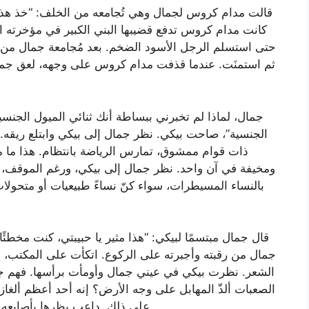
قالت مدام كروس لجمال وهي تُجامعه من الخلف: “خذ هذا ا
كانت مدام كروس تدفع قضيبها البني الكبير في مؤخرته
حتى استسلم الرجل الأسود الضخم. بعد مُجامعة جمال من
ثم استمنَت. عندما قذفت مدام كروس على وجهه، لعق جما
ذات قوام ممشوق، تمارس الرياضة بانتظام. هذا ما من
ومخيفة في آن واحد. نظر جمال إلى بيكي، ورغم الموقف، ان
بالنساء المسيطرات، سواء كنّ نساءً طبيعيات أو متحولات
قال جمال مبتسمًا لبيكي: “هذا مثير يا حبيبتي، كنت مخطئً
جمال من رقبته وأجبرته على الركوع. اتكأت على المكتب، 
الشعر. نظرت بيكي في عيني جمال وأومأت برأسها. فهم جمال
الصعبات ألذّ المهابل على وجه الأرض؟ إنه أحد أعظم ألغاز 
على ذلك. داعب بظرها بأصابعه وداعب بظرها بلسانه، مما جعلها تصرخ من اللذة.