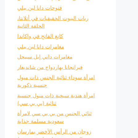
فتوحات دانا لين بيلي
ربات البيوت الحقيقيات في أتلانتا،
الحلقة الثانية
كانغ الفاتح في واكاندا
مغامرات دانا لين بيلي
مغامرات داني إيل سبيجل
فيرانجانا بهاردواج من شانديغار
امرأة سوداء ثنائية الجنس ذات ميول
جنسية ذكورية
امرأة هندية سيخية ذات ميول جنسية
ثنائية (بي بي سي)
ثنائي الجنس من بي بي سي لامرأة
سعودية مسلمة جذابة
زوجان من الرأس الأخضر يمارسان