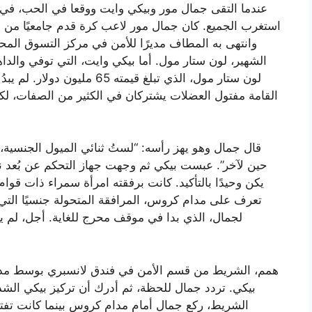
عندما التقى جمال مور وبيكي وايت ووقعا في الحب، في أح
استغرب الجميع. كان جمال مور لاعب كرة قدم جامعيًا من 
الشهير، لون ستار مول. أما بيكي وايت، التي توفي والد
لون ستار مول، الذي تبلغ قيمته
القامة مفتول العضلات يشتركان في الكثير من الصفات، لكنه
قال جمال وهو يهز رأسه: “لستُ ثنائي الميول الجنسية،
حين لآخر”. عبست بيكي ثم وجهت جهاز التحكم عن بُعد ن
يكن وحيدًا بالتأكيد. كانت برفقته امرأة سمراء ذات قو
تعرف على مدام كروس، المرافقة المتحولة جنسيًا التي 
لجمال، الذي بدا في موقف محرج للغاية. أجل، لم ي
بيكي. تردد جمال للحظة، ثم أدرك أن تركيز بيكي الشد
الشريط، ركع جمال أمام مدام كروس بينما كانت تفتح