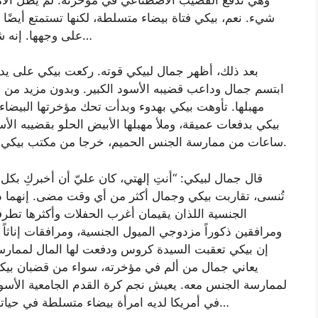
شيء. نعم، بيكي فتاة بيضاء متسلطة، لكنها تستمتع أيضًا
على وجهها. إنه شيء خاص بالفتيات البيض. لا تفكر في الأمر كثيرًا…
بعد ذلك، أظهر جمال لبيكي قوته. ركعت بيكي على يديها
ابتسم جمال وداعب قضيبه الأسود الكبير. وبدون مزيد من 
مهبلها. تأوهت بيكي بهدوء وبدأت تحك مؤخرتها البيض
بيكي بدفعات عميقة، وملأ مهبلها الأبيض الحلو بقضيبه الأ
ساعات من ممارسة الجنس الحميم، خرجا من مكتب بيكي الخاص داخل مبنى إدارة مركز لون ستار التجاري.
قال جمال لبيكي: “أنتِ إلهتي، كان عليّ أن أخبركِ بكل
تُنسى، تقاربت بيكي وجمال أكثر من أي وقت مضى. إنهما ذل
الجنسية اللذان يقيمان أغرب الحفلات وأكثرها تطرف
ومرافقين ذكوراً مزدوجي الميول الجنسية، ومرافقات إناثاً 
إن بيكي تعقبت السيدة كروس ودفعت لها المال لممارسة 
يعاني جمال من ألم في مؤخرته، سواء من قضبان بيكي
لممارسة الجنس معه. يعيش نجم كرة القدم الجامعية الأسو
في أمريكا لديه امرأة بيضاء متسلطة في حياته. ببساطة، تزوج جمال من شريكته. الحياة جميلة…