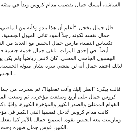
الشاشة، أمسك جمال بقضيب مدام كروس وبدأ في مصّه. أ
قال جمال بخجل: “أعلم أن هذا يبدو وكأنه من الماضي، 
جمال نفسه لكونه رجلاً أسود ثنائي الميول الجنسية.
تكساس التقنية، مارس جمال الجنس مع العديد من النس
أيضاً. في إحدى المرات، تلقى جمال خدمة جنسية 
البيسبول الجامعي المحلي. كان لانس رياضياً ولم يكن يبد
لذلك اعتقد جمال أنه لن يفشي سره بشأن ميوله الجنسية. 
الجنس مع مرافقات متحولات جنسياً، وأصبح الأمر عادة…
قالت بيكي: “انظر إليك وأنت تفعلها!”، ثم سخرت من جم
كروس جمال على أربع وصفعت مؤخرته. ثم وضعت المرافق
القوام الممتلئ والصدر الكبير والمؤخرة الكبيرة، واقيًا ذك
كانت مدام كروس تُدخل قضيبها البني الكبير في م
ومارست معه الجنس بقوة. استمتع جمال بالأمر كما يفعل م
الكبير، قوس جمال ظهره وحث مدام كروس على ممارسة الجنس معه بقوة أكبر.