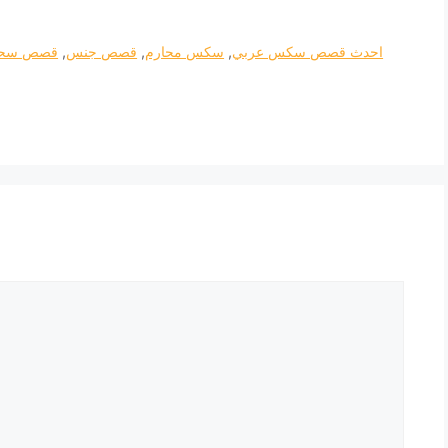
احدث قصص سكس عربي
,
سكس محارم
,
قصص جنس
,
قصص سحا