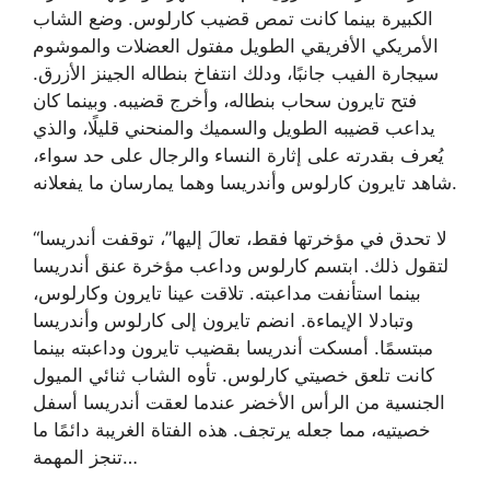
الكبيرة بينما كانت تمص قضيب كارلوس. وضع الشاب
الأمريكي الأفريقي الطويل مفتول العضلات والموشوم
سيجارة الفيب جانبًا، ودلك انتفاخ بنطاله الجينز الأزرق.
فتح تايرون سحاب بنطاله، وأخرج قضيبه. وبينما كان
يداعب قضيبه الطويل والسميك والمنحني قليلًا، والذي
يُعرف بقدرته على إثارة النساء والرجال على حد سواء،
شاهد تايرون كارلوس وأندريسا وهما يمارسان ما يفعلانه.
“لا تحدق في مؤخرتها فقط، تعالَ إليها”، توقفت أندريسا
لتقول ذلك. ابتسم كارلوس وداعب مؤخرة عنق أندريسا
بينما استأنفت مداعبته. تلاقت عينا تايرون وكارلوس،
وتبادلا الإيماءة. انضم تايرون إلى كارلوس وأندريسا
مبتسمًا. أمسكت أندريسا بقضيب تايرون وداعبته بينما
كانت تلعق خصيتي كارلوس. تأوه الشاب ثنائي الميول
الجنسية من الرأس الأخضر عندما لعقت أندريسا أسفل
خصيتيه، مما جعله يرتجف. هذه الفتاة الغريبة دائمًا ما
تنجز المهمة…