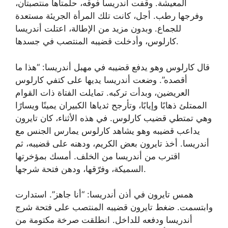
المعيشة. وقفت أندريسا فوقه، حلمتاها منتصبتان،
وفرجها رطب. أجل، كانت تلك المرأة الجريئة مستعدة
للجماع. وبدون مزيد من الإطالة، اعتلت أندريسا
كارلوس، وأدخلت قضيبه المنتصب في جسدها.
قال كارلوس وهو يدفع قضيبه في مهبل أندريسا: “هذا ما
أقصده”. وضعت أندريسا يديها على كتفي كارلوس
العريضين، وبدأت تركبه. تمايلت الفتاة ذات القوام
الممتلئ ذهابًا وإيابًا، وتأرجح ثدياها الكبيران يمينًا ويسارًا
وهي تمتطي قضيب كارلوس. في هذه الأثناء، كان تايرون
يداعب قضيبه وهو يشاهد كارلوس يمارس الجنس مع
أندريسا. أخذ تايرون بعض الكريم، ودهنه على قضيبه، ثم
اقترب من أندريسا من الخلف. أمسك بمؤخرتها
السميكة، وفرّقها، ودهن فتحة شرجها.
همس تايرون في أذن أندريسا: “أنا جاهز”. استدارت
وابتسمت. ضغط تايرون قضيبه المنتصب على فتحة شرج
أندريسا ودفعه للداخل. انطلقت صرخة مكتومة من