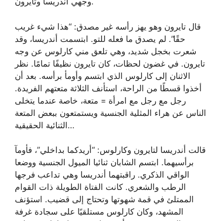
وجهي أندريسا وتايرون.
قال تايرون وهو يهز رأسه غير مصدق: “هذا شيء غريب
حقًا”. لم يصدق ما فعله للتو. ابتسمت أندريسا، وقد
شعرت بخجل شديد، وهي تلعق مني كارلوس عن وجه
تايرون. في غضون لحظات، كان تايرون نظيفًا تمامًا. نظر
الاثنان إلى كارلوس الذي ابتسم وأومأ برأسه. بعد أن
أخذوا قسطًا من الراحة، استأنف الثلاثة متعتهم الفريدة.
رجل مع رجل مع امرأة = متعة، خاصة عندما يتخلى
الناس عن هراء المثلية الجنسية ويستمتعون ببعض المتعة
الثنائية الحقيقية…
قالت أندريسا لتايرون وكارلوس: “أريدكما بداخلي”، فأومآ
برأسيهما. ابتسم الشابان ثنائيا الميول الجنسية ووضعا
الواقي الذكري. راقبتهما أندريسا وهي تداعب فرجها
الرطب والشعري. كانت الفتاة الطويلة ذات القوام
الممتلئ في قمة شهوتها وتحتاج إلى قضيب. استؤنف
المشهد، وكان كارلوس مستلقيًا على سجادة غرفة