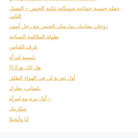
حفلة جنسية جماعية صومالية ثنائية الجنس – الفصل
الثاني
زوجان بنجابيان يمارسان الجنس مع رجل أسود
بطولة الملاكمة النسائية
غرف القياس
لمسة امرأة،
هل كان هزازًا؟
أول تجربة لي في الهواء الطلق
لساني، بظركِ،
أول مرة مع امرأة –
تينكربيل
أنا وأنجيلا