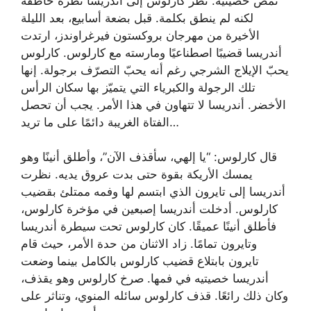
تمصّ خصيتيه. نظر كارلوس إلى أندريسا نظرةً خاطفة
لكنه لم ينطق بكلمة. قبل بضعة أسابيع، بعد الليلة
الأخيرة من مهرجان بروكستون فيرغراوندز، ارتدت
أندريسا قضيبًا اصطناعيًا ومارسته مع كارلوس. كارلوس
يحبّ الإيلاج الشرجي رغم أنه يحبّ التصرّف برجولة. إنها
تلك الرجولة والكبرياء التي يتميّز بها سكان الرأس
الأخضر. أندريسا لا تتهاون في هذا الأمر. يجب أن تحصل
الفتاة الغريبة دائمًا على ما تريد…
قال كارلوس: “يا إلهي، سأقذف الآن”، وأطلق أنينًا وهو
يمسك الأريكة بقوة حتى بدت عروق يديه. نظرت
أندريسا إلى تايرون الذي ابتسم لها وفمه ممتلئ بقضيب
كارلوس. أدخلت أندريسا إصبعين في مؤخرة كارلوس،
فأطلق أنينًا عميقًا. كان كارلوس تحت سيطرة أندريسا
وتايرون تمامًا. زاد الاثنان من حدة الأمر، حيث قام
تايرون بابتلاع قضيب كارلوس بالكامل بينما وضعت
أندريسا خصيتيه في فمها. صرخ كارلوس وهو يقذف،
وكان ذلك رائعًا. قذف كارلوس سائله المنوي، وتناثر على