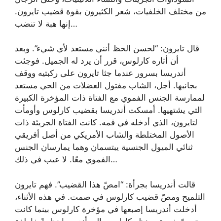
من مختلف الخلفيات، شعر الكثيرون بقوة قضيب تايرون.
إنها هبة لا تنضب…
قال تايرون: “لحسن الحظ أنني مستعد لأي شيء”. وبعد
أن أثاره كارلوس، قرر أن يرد له الجميل. فوجئت
أندريسا بسرور عندما جثا تايرون على ركبتيه ووقف
بجانبها. أجل، الشاب مفتول العضلات من الحي مستعد
لممارسة الجنس الفموي مع الفتاة ذات المؤخرة الكبيرة
التي يشتهيها. أمسكت أندريسا بقضيب كارلوس وأومأت
لتايرون، الذي أدخله في فمه. كانت الفتاة الجريئة ذات
الأصول المختلطة والشاب الأمريكي من أصل أفريقي
ثنائي الميول الجنسية يبتسمان وهما يمارسان الجنس
الفموي معًا. لا عيب في ذلك…
قالت أندريسا بجرأة: “امصّ هذا القضيب”. فهم تايرون
التلميح ومصّ قضيب كارلوس في صمت. في هذه الأثناء،
أدخلت أندريسا إصبعها في مؤخرة كارلوس بينما كانت