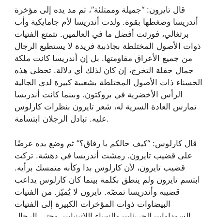
قال تايرون: “جميلة وممتلئة”، ثم مد يده إلى مؤخرة
أندريسا وضغطها بقوة. ولدت أندريسا لأم جامايكية وأب
برتغالي، فورثت أفضل ما في العالمين. تتمتع الفتيات
ذوات الأصول المختلطة بجاذبية فريدة لا يستطيع الرجال
من جميع الأعراق مقاومتها. بل إن أندريسا كانت ملكة
جمال حفلة التخرج، إن كان لذلك أي دلالة. تحظى هذه
الحسناء ذات الأصول المختلطة بشعبية كبيرة لدى الجالية
الرأس الأخضرية في بروكتون. وبينما كانت أندريسا
تمارس العادة السرية له، شعر تايرون بنظرات كارلوس
عليه. تبادل الرجلان ابتسامة.
قال كارلوس: “كيف حالكم يا رفاق؟” ثم وضع يده عرضًا
على قضيب تايرون. رمشت أندريسا في دهشة. تركت
قضيب تايرون، لأن كارلوس بدا وكأنه متمسك برأيه.
ابتسم تايرون ولم ينطق بكلمة بينما كان كارلوس يداعب
قضيبه وأندريسا تمصّه. تايرون لا يُميّز. من الفتيات
البيضاوات ذوات المؤخرات الكبيرة إلى الفتيات
السوداوات الجريئات والنساء اللاتينيات، وحتى الرجال