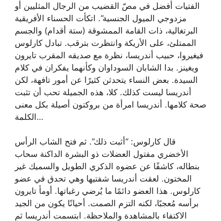
الفتيات أفضل في مصّ القضيب من الرجال المثليين أو
مزدوجي الميول الجنسية”. اتكأت الحسناء الأفريقية
البرتغالية، ذات القامة الممشوقة (ستة أقدام) والجسم
الممتلئ، على الأريكة وانتظرت بترقب. تبادل كارلوس
فيغيروا، حبيب أندريسا، نظرة مع صديقه المقرب تايرون
ويغينز. بدا الشابان السوداوان وكأنهما يفكران في كلام
السيدة. بعض النساء يتحدثن كثيرًا عن أمور تافهة، لكن
أندريسا ليست كذلك. كلا، هذه الجميلة تحب أن تثبت
صحة كلامها. أندريسا امرأة من بروكتون أصيلة بكل معنى
الكلمة…
قال كارلوس: “أثبت ذلك”. ثم فتح الشاب الرأس
الأخضري مفتول العضلات ذو البشرة الداكنة سحاب
بنطاله، كاشفًا عن عضوه الذكري الطويل والسميك غير
المختون. لعقت أندريسا شفتيها وهي تحدق في عضو
كارلوس. هذا العضو دائمًا ما يُرضي رغباتها. أومأ تايرون
برأسه مُعجبًا، لكنه التزم الصمت. أحيانًا يكون من الجيد
الاكتفاء بالمشاهدة والملاحظة. ابتسمت أندريسا ثم