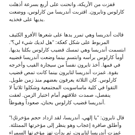
قفزت من الأريكة، وانحنت على أربع بسرعة أذهلت
كارلوس وتايرون. اقتربت أندريسا من كارلوس، ووضعت
يديها على فخذيه.
قالت أندريسا وهي تمرر يدها على شعرها الأفرو الكثيف
المربوط على شكل كعكة: “هل لديك شيء لي؟”.
ابتسمت أندريسا وهي تمسك قضيب كارلوس بكلتا يديها.
أومأ كارلوس برأسه وابتسم بينما وضعت أندريسا قضيبه
في فمها. أخذ تايرون نفساً من سيجارة الفيب وأخرجه
بقوة. غمزت أندريسا لتايرون بينما كانت تمص قضيب
كارلوس. كان الثلاثة يعرفون بعضهم منذ زمن طويل.
التقوا في كلية ماساسويت المجتمعية وشكلوا ثلاثياً لا
ينفصل، صمدت علاقتهم أمام اختبار الزمن. لعقت
أندريسا قضيب كارلوس بحنان، صعوداً وهبوطاً.
قال تايرون: “يا إلهي، أندريسا، لقد ازداد حجم مؤخرتكِ!”
وأطلق صافرة إعجاب وهو ينظر إلى مؤخرتها الممتلئة.
غمزت أندريسا لتايرون، ثم بدأت تهز مؤخرتها السمراء