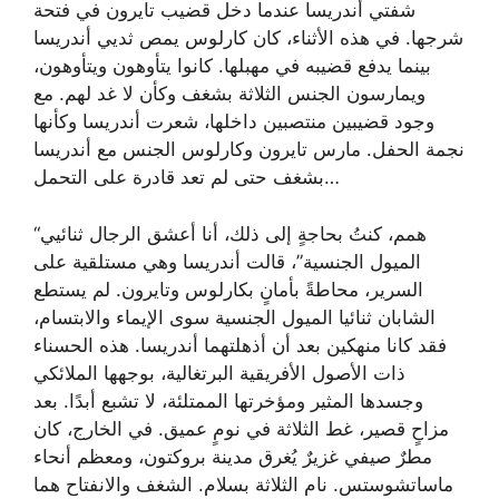
شفتي أندريسا عندما دخل قضيب تايرون في فتحة
شرجها. في هذه الأثناء، كان كارلوس يمص ثديي أندريسا
بينما يدفع قضيبه في مهبلها. كانوا يتأوهون ويتأوهون،
ويمارسون الجنس الثلاثة بشغف وكأن لا غد لهم. مع
وجود قضيبين منتصبين داخلها، شعرت أندريسا وكأنها
نجمة الحفل. مارس تايرون وكارلوس الجنس مع أندريسا
بشغف حتى لم تعد قادرة على التحمل…
“همم، كنتُ بحاجةٍ إلى ذلك، أنا أعشق الرجال ثنائيي
الميول الجنسية”، قالت أندريسا وهي مستلقية على
السرير، محاطةً بأمانٍ بكارلوس وتايرون. لم يستطع
الشابان ثنائيا الميول الجنسية سوى الإيماء والابتسام،
فقد كانا منهكين بعد أن أذهلتهما أندريسا. هذه الحسناء
ذات الأصول الأفريقية البرتغالية، بوجهها الملائكي
وجسدها المثير ومؤخرتها الممتلئة، لا تشبع أبدًا. بعد
مزاحٍ قصير، غط الثلاثة في نومٍ عميق. في الخارج، كان
مطرٌ صيفي غزيرٌ يُغرق مدينة بروكتون، ومعظم أنحاء
ماساتشوستس. نام الثلاثة بسلام. الشغف والانفتاح هما