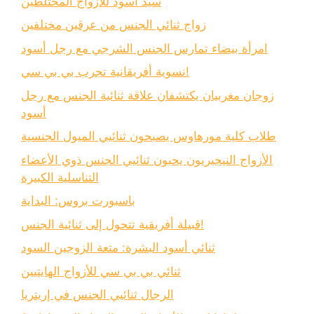
سيد أسود للأزواج المختلطين
زواج ثنائي الجنس من عرقين مختلفين
امرأة بيضاء تمارس الجنس الشرجي مع رجل أسود
نسوية أفريقانية تجرب بي بي سي!
زوجان مغربيان يكتشفان علاقة ثنائية الجنس مع رجل
أسود
طلاب كلية مورهاوس يصبحون ثنائيي الميول الجنسية
الأزواج النيجيريون يحبون ثنائيي الجنس ذوي الأعضاء
التناسلية الكبيرة
باسبورت بروس: البداية
قبيلة أفريقية تتحول إلى ثنائية الجنس!
ثنائي أسود البشرة: متعة الزوجين السود
ثنائي بي بي سي للأزواج الهايتيين
الرجال ثنائيي الجنس في إريتريا