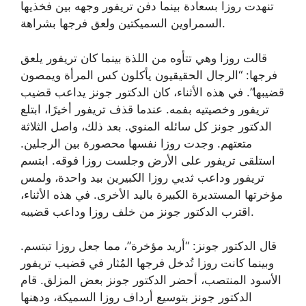
تنهدت روزا بسعادة بينما دفن تريفور وجهه بين فخذيها
السمراوين السميكتين ولعق فرجها بشراهة.
قالت روزا وهي تتأوه من اللذة بينما كان تريفور يلعق
فرجها: “الرجال الحقيقيون يأكلون كس المرأة ويمصون
قضيبها”. في هذه الأثناء، كان الدكتور جونز يداعب قضيب
تريفور وخصيتيه بفمه. عندما قذف تريفور أخيرًا، ابتلع
الدكتور جونز كل سائله المنوي. بعد ذلك، واصل الثلاثة
متعتهم. وجدت روزا نفسها محصورة بين الرجلين.
استلقى تريفور على الأرض وجلست روزا فوقه. ابتسم
تريفور وداعب ثديي روزا الكبيرين بيد واحدة، ولمس
مؤخرتها المستديرة الكبيرة باليد الأخرى. في هذه الأثناء،
اقترب الدكتور جونز من خلف روزا وداعب قضيبه.
قال الدكتور جونز: “أريد مؤخرة”، مما جعل روزا تبتسم.
وبينما كانت روزا تُدخل فرجها المُثار في قضيب تريفور
الأسود المنتصب، أحضر الدكتور جونز بعض المزلق. قام
الدكتور جونز بتوسيع أرداف روزا السميكة، ودهنها