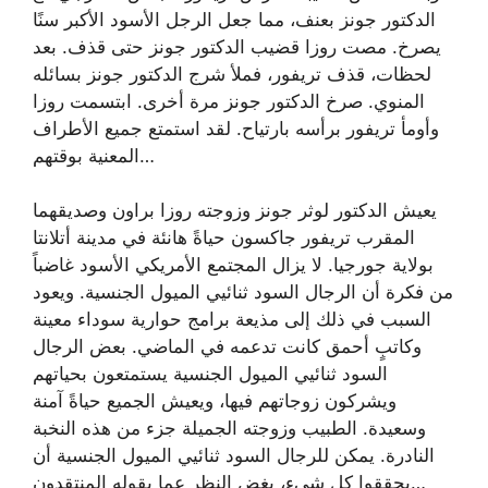
الدكتور جونز بعنف، مما جعل الرجل الأسود الأكبر سنًا
يصرخ. مصت روزا قضيب الدكتور جونز حتى قذف. بعد
لحظات، قذف تريفور، فملأ شرج الدكتور جونز بسائله
المنوي. صرخ الدكتور جونز مرة أخرى. ابتسمت روزا
وأومأ تريفور برأسه بارتياح. لقد استمتع جميع الأطراف
المعنية بوقتهم…
يعيش الدكتور لوثر جونز وزوجته روزا براون وصديقهما
المقرب تريفور جاكسون حياةً هانئة في مدينة أتلانتا
بولاية جورجيا. لا يزال المجتمع الأمريكي الأسود غاضباً
من فكرة أن الرجال السود ثنائيي الميول الجنسية. ويعود
السبب في ذلك إلى مذيعة برامج حوارية سوداء معينة
وكاتبٍ أحمق كانت تدعمه في الماضي. بعض الرجال
السود ثنائيي الميول الجنسية يستمتعون بحياتهم
ويشركون زوجاتهم فيها، ويعيش الجميع حياةً آمنة
وسعيدة. الطبيب وزوجته الجميلة جزء من هذه النخبة
النادرة. يمكن للرجال السود ثنائيي الميول الجنسية أن
يحققوا كل شيء، بغض النظر عما يقوله المنتقدون…