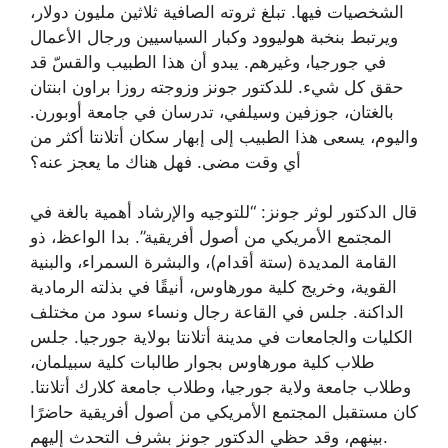
الشخصيات فيها. تبلغ ثروته الصافية ثلاثين مليون دولار،
ويرتبط بنخبة هوليوود وكبار السياسيين ورجال الأعمال
في جورجيا، وغيرهم. يبدو أن هذا الطبيب والقسّ قد
حقق كل شيء. للدكتور جونز وزوجته روزا براون ابنتان
بالغتان، جوزفين وسيلفي، تدرسان في جامعة أوبورن.
واليوم، يسعى هذا الطبيب إلى إبهار سكان أتلانتا أكثر من
أي وقت مضى. فهل هناك ما يعجز عنه؟
قال الدكتور لوثر جونز: “للتوجيه والإرشاد أهمية بالغة في
المجتمع الأمريكي من أصول أفريقية”. بدا الواعظ، ذو
القامة المديدة (ستة أقدام)، والبشرة السمراء، والبنية
القوية، وخريج كلية مورهاوس، أنيقًا في بذلته الرمادية
الداكنة. جلس في القاعة رجال ونساء سود من مختلف
الكليات والجامعات في مدينة أتلانتا بولاية جورجيا. جلس
طلاب كلية مورهاوس بجوار طالبات كلية سبيلمان،
وطلاب جامعة ولاية جورجيا، وطلاب جامعة كلارك أتلانتا.
كان مستقبل المجتمع الأمريكي من أصول أفريقية حاضرًا
بينهم، وقد حظي الدكتور جونز بشرف التحدث إليهم.