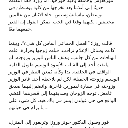
مورهاوس وجامعة ولاية جورجيا. أما روزا، فقد انتقلت
حديثًا إلى أتلانتا بعد تخرجها من كلية بوسطن في
بوسطن، ماساتشوستس. جاء الاثنان من عالمين
مختلفين، لكنهما وقعا في الحب. يمكن القول إن القدر
جمعهما معًا.
قالت روزا: “العمل الجماعي أساس كل شيء”، وبينما
كانت وسائل الإعلام تراقب، قبلت زوجها بحرارة. علت
الهتافات من كل جانب، وهتف الناس للوزير وزوجته. لم
يلتفت أحد إلى الشاب الأسود الوسيم طويل القامة
الواقف في الخلفية. بدا وكأنه يُمعن النظر في الوزير
الوسيم وزوجته الجميلة، لكن لم يلاحظه أحد. غادر الوزير
وزوجته في سيارة ليموزين فاخرة، وانضم إليهما صديق
غامض. توجه الزوجان وصديقهما إلى قصرهما الفخم،
الواقع في حي غولدن إيسز في باك هيد. كل شيء على
ما يرام في حياتهم…
فور وصول الدكتور جونز وروزا وتريفور إلى المنزل،