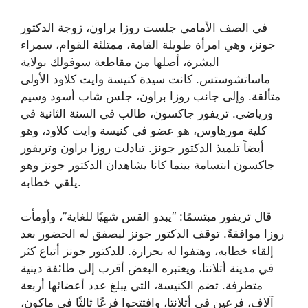
في الصف الأمامي جلست روزا براون، زوجة الدكتور
جونز، وهي امرأة طويلة القامة، ممتلئة القوام، سمراء
البشرة، أصلها من مقاطعة سوفولك بولاية
ماساتشوستس. كانت سيدة كنيسة وايت كلاود الأولى
متألقة. وإلى جانب روزا براون، جلس شاب أسود وسيم
ورياضي. تريفور جاكسون، طالب في السنة الثانية في
كلية مورهاوس، هو عضو في كنيسة وايت كلاود، وهو
أيضاً تلميذ الدكتور جونز. تبادلت روزا براون وتريفور
جاكسون ابتسامة بينما كانا يشاهدان الدكتور جونز وهو
يلقي خطابه.
قال تريفور مبتسمًا: “يبدو القس شهيًا للغاية”، وأومأت
روزا موافقةً. توقف الدكتور جونز ليصفق له الحضور بعد
إلقاء خطابه، وهتفوا له بحرارة. للدكتور جونز أتباع كثر
في مدينة أتلانتا، ويعتبره البعض أقرب إلى طائفة دينية
متطرفة. تضم الكنيسة، التي يبلغ عدد أعضائها أربعة
آلاف، فرعين في أتلانتا، وافتتحوا فرعًا ثالثًا في ماكون،