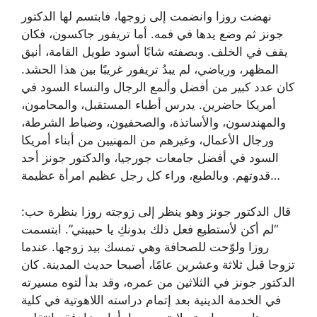
نهضت روزا وانضمت إلى زوجها، فابتسم لها الدكتور
جونز ثم وضع يدها في فمه. أما تريفور جاكسون، فكان
يقف في الخلف. وبصفته شابًا أسود طويل القامة، أنيق
المظهر، ورياضي، لم يبدُ تريفور غريبًا بين هذا الحشد.
كان عدد كبير من أفضل وألمع الرجال والنساء السود في
أمريكا حاضرين. يدرس أطباء المستقبل، والمحامون،
والمهندسون، والأساتذة، والصحفيون، وضباط الشرطة،
ورجال الأعمال، وغيرهم من المهنيين من أبناء أمريكا
السود في أفضل جامعات جورجيا، والدكتور جونز أحد
قدوتهم. وبالطبع، وراء كل رجل عظيم امرأة عظيمة…
قال الدكتور جونز وهو ينظر إلى زوجته روزا بنظرة حب:
“لم أكن لأستطيع فعل ذلك بدونكِ يا حبيبتي”. ابتسمت
روزا ولوّحت للصحافة وهي تمسك بيد زوجها. عندما
تزوجا قبل ثلاثة وعشرين عامًا، أصبحا حديث المدينة. كان
الدكتور جونز في الثلاثين من عمره، وقد بدأ لتوه مسيرته
في الخدمة الدينية بعد إتمام دراسته اللاهوتية في كلية