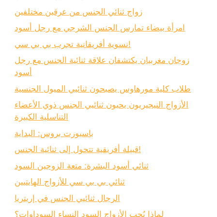
زواج ثنائي الجنس من عرقين مختلفين
امرأة بيضاء تمارس الجنس الشرجي مع رجل أسود
نسوية أفريقانية تجرب بي بي سي!
زوجان مغربيان يكتشفان علاقة ثنائية الجنس مع رجل
أسود
طلاب كلية مورهاوس يصبحون ثنائيي الميول الجنسية
الأزواج النيجيريون يحبون ثنائيي الجنس ذوي الأعضاء
التناسلية الكبيرة
باسبورت بروس: البداية
قبيلة أفريقية تتحول إلى ثنائية الجنس!
ثنائي أسود البشرة: متعة الزوجين السود
ثنائي بي بي سي للأزواج الهايتيين
الرجال ثنائيي الجنس في إريتريا
لماذا يُحب الأزواج السود النساء السوداوات؟