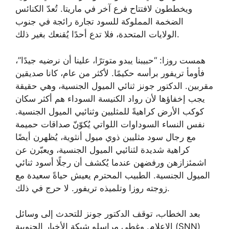
ويخططون لافتتاح فرع آخر في ماريتا. تُعدّ الكنائس
الضخمة المملوكة للسود تجارة رائجة في جنوب
الولايات المتحدة، فلا تدع أحدًا يُقنعك بغير ذلك.
همست روزا: “حبيبنا يبدو متوترًا، علينا أن نرضيه جيدًا”،
فأومأ تريفور برأسه حكيمًا. لأكثر من عام، كانا صديقين
مقربين. الدكتور جونز ثنائي الميول الجنسية، وهي حقيقة
يجب إخفاؤها لأن رواد الكنيسة السوداء هم أكثر سكان
كوكب الأرض كراهيةً للمثليين وثنائيي الميول الجنسية.
نفس النساء السوداوات اللواتي يُكوّنّ صداقات حميمة
مع رجال سود مثليين ذوي ميول أنثوية، يُظهرن أيضًا
كراهية شديدة لثنائيي الميول الجنسية، ويعبّرن عن
اشمئزازهن ورفضهن عندما يُكشف أن رجلًا أسود ثنائي
الميول الجنسية. الطبيب المحترم يعيش حياةً سعيدة مع
زوجته روزا وتلميذه تريفور. لا حرج في ذلك.
بعد الخطاب، توقف الدكتور جونز للتحدث إلى وسائل
الإعلام. وغطى مراسلو شبكة الأخبار الجنوبية (SNN)