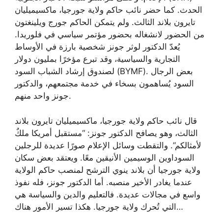
الحدث. كما حضر نائب حاكم ولاية جورجيا، ماكسيميليان
تايرون بلاند الثالث. ولم يتمكن الحاكم جورج ويلينغتون
من الحضور لانشغاله بحضور مؤتمر سياسي في فلوريدا.
يُعدّ الدكتور لوثر جونز شخصية بارزة في الأوساط
التجارية والسياسية، وقد تبرع مؤخرًا بمليون دولار
لصندوق إرشاد الشباب السود (BYMF). بعض الرجال
السود يُساهمون بسخاء في خدمة مجتمعهم، والدكتور
جونز واحد منهم.
قال نائب حاكم ولاية جورجيا، ماكسيميليان تايرون بلاند
الثالث، وهو يصافح الدكتور جونز: “مستقبل أمريكا ملكٌ
لأمثالكم”. والتقطت وسائل الإعلام صورًا عديدة للرجلين
السوداوين الوسيمين الأنيقين معًا. ويعتقد بعض سكان
ولاية جورجيا أن بلاند ينوي الترشح لمنصب حاكم الولاية
عندما يغادر الأخير منصبه. أما الدكتور جونز، فله نفوذ
واسع في مجالات عديدة. فالتعليم والدين والسياسة هي
التي تُحرك ولاية جورجيا. هكذا تسير الأمور هناك…