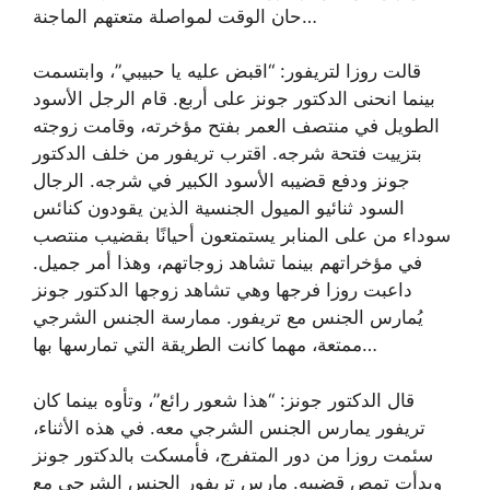
حان الوقت لمواصلة متعتهم الماجنة…
قالت روزا لتريفور: “اقبض عليه يا حبيبي”، وابتسمت
بينما انحنى الدكتور جونز على أربع. قام الرجل الأسود
الطويل في منتصف العمر بفتح مؤخرته، وقامت زوجته
بتزييت فتحة شرجه. اقترب تريفور من خلف الدكتور
جونز ودفع قضيبه الأسود الكبير في شرجه. الرجال
السود ثنائيو الميول الجنسية الذين يقودون كنائس
سوداء من على المنابر يستمتعون أحيانًا بقضيب منتصب
في مؤخراتهم بينما تشاهد زوجاتهم، وهذا أمر جميل.
داعبت روزا فرجها وهي تشاهد زوجها الدكتور جونز
يُمارس الجنس مع تريفور. ممارسة الجنس الشرجي
ممتعة، مهما كانت الطريقة التي تمارسها بها…
قال الدكتور جونز: “هذا شعور رائع”، وتأوه بينما كان
تريفور يمارس الجنس الشرجي معه. في هذه الأثناء،
سئمت روزا من دور المتفرج، فأمسكت بالدكتور جونز
وبدأت تمص قضيبه. مارس تريفور الجنس الشرجي مع