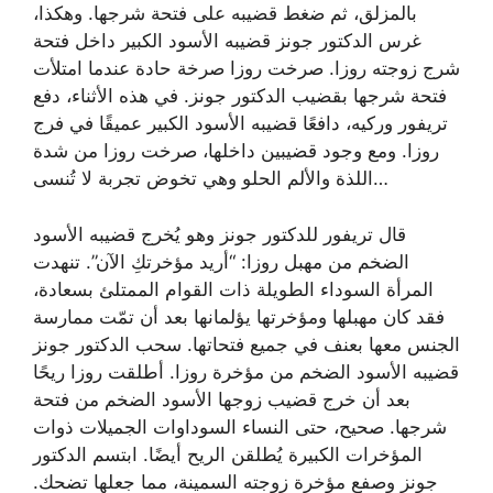
بالمزلق، ثم ضغط قضيبه على فتحة شرجها. وهكذا،
غرس الدكتور جونز قضيبه الأسود الكبير داخل فتحة
شرج زوجته روزا. صرخت روزا صرخة حادة عندما امتلأت
فتحة شرجها بقضيب الدكتور جونز. في هذه الأثناء، دفع
تريفور وركيه، دافعًا قضيبه الأسود الكبير عميقًا في فرج
روزا. ومع وجود قضيبين داخلها، صرخت روزا من شدة
اللذة والألم الحلو وهي تخوض تجربة لا تُنسى…
قال تريفور للدكتور جونز وهو يُخرج قضيبه الأسود
الضخم من مهبل روزا: “أريد مؤخرتكِ الآن”. تنهدت
المرأة السوداء الطويلة ذات القوام الممتلئ بسعادة،
فقد كان مهبلها ومؤخرتها يؤلمانها بعد أن تمّت ممارسة
الجنس معها بعنف في جميع فتحاتها. سحب الدكتور جونز
قضيبه الأسود الضخم من مؤخرة روزا. أطلقت روزا ريحًا
بعد أن خرج قضيب زوجها الأسود الضخم من فتحة
شرجها. صحيح، حتى النساء السوداوات الجميلات ذوات
المؤخرات الكبيرة يُطلقن الريح أيضًا. ابتسم الدكتور
جونز وصفع مؤخرة زوجته السمينة، مما جعلها تضحك.