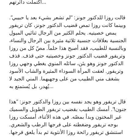
اكتملت دائرتهم…
قالت روزا للدكتور جونز: “لم تشعر بشيء بعد يا حبيبي”.
وبينما كانت روزا تمص قضيب الدكتور جونز، كان تريفور
يمص خصيتيه. يحلم الكثير من الرجال ثنائيي الميول
الجنسية بعلاقات جنسية ثلاثية مثيرة بين الرجال والنساء،
وبالنسبة للطبيب، فقد أصبح هذا حلماً. مصّ كل من روزا
وتريفور قضيب الدكتور جونز وخصيتيه حتى قذف. قذف
الدكتور جونز وهو يئن، سائله المنوي يغطي وجهي روزا
وتريفور. لعقت المرأة السوداء المثيرة والشاب الأسود
بشغف مني الطبيب من على وجهيهما. المني الجيد لا
يُهدر، بل يُستمتع به…
قال تريفور وهو يجد نفسه بين روزا والدكتور جونز: “هذا
جنون!”. أمسك الطبيب بقضيب تريفور الطويل والسميك
غير المختون وبدأ بمصّه. في هذه الأثناء، أمسكت روزا
بوجه تريفور وضغطته على فرجها الرطب والشعري.
استنشق تريفور رائحة روزا الأنثوية ثم بدأ يلعق فرجها.