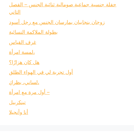
حفلة جنسية جماعية صومالية ثنائية الجنس – الفصل
الثاني
زوجان بنجابيان يمارسان الجنس مع رجل أسود
بطولة الملاكمة النسائية
غرف القياس
لمسة امرأة،
هل كان هزازًا؟
أول تجربة لي في الهواء الطلق
لساني، بظركِ،
أول مرة مع امرأة –
تينكربيل
أنا وأنجيلا