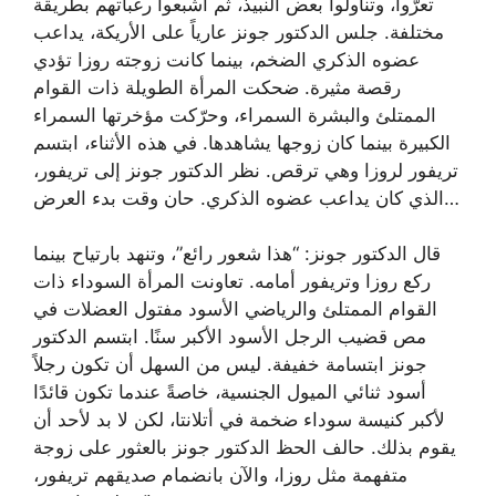
تعرّوا، وتناولوا بعض النبيذ، ثم أشبعوا رغباتهم بطريقة
مختلفة. جلس الدكتور جونز عارياً على الأريكة، يداعب
عضوه الذكري الضخم، بينما كانت زوجته روزا تؤدي
رقصة مثيرة. ضحكت المرأة الطويلة ذات القوام
الممتلئ والبشرة السمراء، وحرّكت مؤخرتها السمراء
الكبيرة بينما كان زوجها يشاهدها. في هذه الأثناء، ابتسم
تريفور لروزا وهي ترقص. نظر الدكتور جونز إلى تريفور،
الذي كان يداعب عضوه الذكري. حان وقت بدء العرض…
قال الدكتور جونز: “هذا شعور رائع”، وتنهد بارتياح بينما
ركع روزا وتريفور أمامه. تعاونت المرأة السوداء ذات
القوام الممتلئ والرياضي الأسود مفتول العضلات في
مص قضيب الرجل الأسود الأكبر سنًا. ابتسم الدكتور
جونز ابتسامة خفيفة. ليس من السهل أن تكون رجلاً
أسود ثنائي الميول الجنسية، خاصةً عندما تكون قائدًا
لأكبر كنيسة سوداء ضخمة في أتلانتا، لكن لا بد لأحد أن
يقوم بذلك. حالف الحظ الدكتور جونز بالعثور على زوجة
متفهمة مثل روزا، والآن بانضمام صديقهم تريفور،